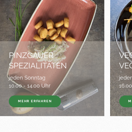
PINZGAUER
VE
SPEZIALITÄTEN
VE
jeden Sonntag
jede
10.00 - 14.00 Uhr
16.00
MEHR ERFAHREN
M