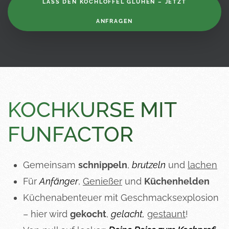
LASS DEN KOCHLÖFFEL GLÜHEN – JETZT
ANFRAGEN
KOCHKURSE MIT
FUNFACTOR
Gemeinsam
schnippeln
,
brutzeln
und
lachen
Für
Anfänger
,
Genießer
und
Küchenhelden
Küchenabenteuer mit Geschmacksexplosion
– hier wird
gekocht
,
gelacht,
gestaunt
!